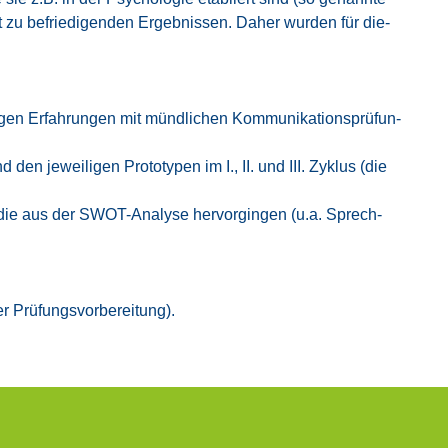
cht zu befrie­di­gen­den Ergeb­nis­sen. Daher wur­den für die­
­gen Erfah­run­gen mit münd­li­chen Kom­mu­ni­ka­ti­ons­prü­fun­
den jewei­li­gen Pro­to­ty­pen im I., II. und III. Zyklus (die
die aus der SWOT-Ana­ly­se her­vor­gin­gen (u.a. Sprech­
 Prü­fungs­vor­be­rei­tung).