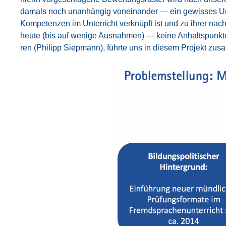
damals noch unan­hän­gig von­ein­an­der — ein gewis­ses Unbe
Kom­pe­ten­zen im Unter­richt ver­knüpft ist und zu ihrer nach
heu­te (bis auf weni­ge Aus­nah­men) — kei­ne Anhalts­punk­te
ren (Phil­ipp Siep­mann), führ­te uns in die­sem Pro­jekt zus