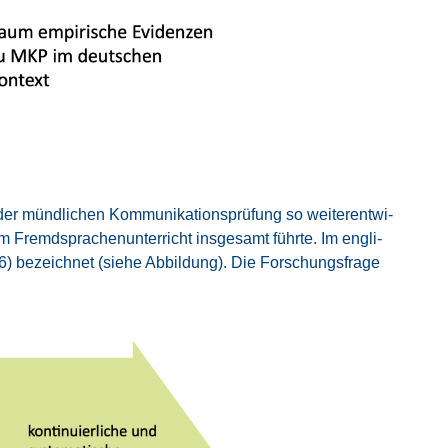
r münd­li­chen Kom­mu­ni­ka­ti­ons­prü­fung so wei­ter­ent­wi­
Fremd­spra­chen­un­ter­richt ins­ge­samt führ­te. Im eng­li­
96) bezeich­net (sie­he Abbil­dung). Die For­schungs­fra­ge