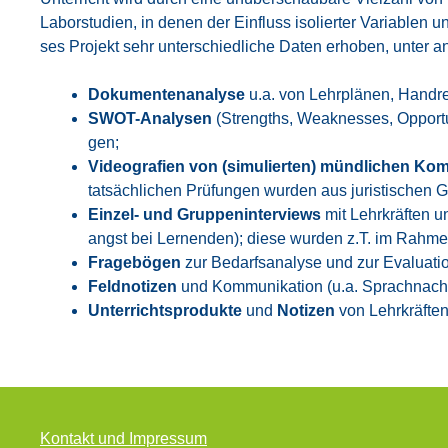
Labor­stu­di­en, in denen der Ein­fluss iso­lier­ter Varia­blen 
ses Pro­jekt sehr unter­schied­li­che Daten erho­ben, unter a
Doku­men­ten­ana­ly­se
u.a. von Lehr­plä­nen, Hand­rei
SWOT-Ana­ly­sen
(Strengths, Weak­ne­s­ses, Oppor­tu­n
gen;
Video­gra­fien von (simu­lier­ten) münd­li­chen Kom­
tat­säch­li­chen Prü­fun­gen wur­den aus juris­ti­schen 
Ein­zel- und Grup­pen­in­ter­views
mit Lehr­kräf­ten
angst bei Ler­nen­den); die­se wur­den z.T. im Rah­men 
Fra­ge­bö­gen
zur Bedarfs­ana­ly­se und zur Eva­lua­ti­
Feld­no­ti­zen
und Kom­mu­ni­ka­ti­on (u.a. Sprach­nach­r
Unter­richts­pro­duk­te
und
Noti­zen
von Lehr­kräf­ten
Kon­takt und Impres­sum