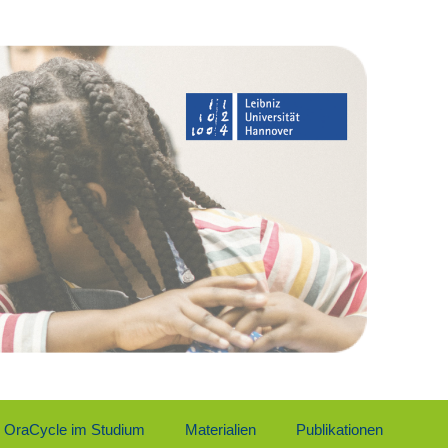
Ora­Cy­cle im Stu­di­um
Mate­ria­li­en
Publi­ka­tio­nen