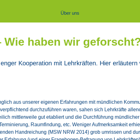
Über uns
— Wie haben wir geforscht
n enger Koope­ra­ti­on mit Lehr­kräf­ten. Hier erläu­te
­lich aus unse­rer eige­nen Erfah­run­gen mit münd­li­chen Kom­mu­ni­k
flich­tend durch­zu­füh­ren waren, sahen sich Lehr­kräf­te allen­o
rei­lich mitt­ler­wei­le gut eta­bliert und die Durch­füh­rung münd­li
Ter­mi­nie­rung, Raum­fin­dung, etc. Weni­ger Auf­merk­sam­keit erh
lie­gen­den Hand­rei­chung (MSW NRW 2014) grob umris­sen und durch e
rer Erfah­rung (und einer Fra­ge­bo­gen-Befra­gung von Lehr­kräf­ten