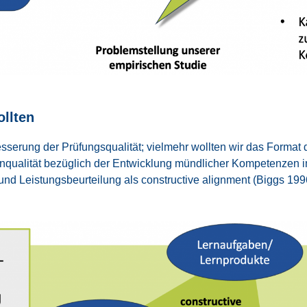
ll­ten
­rung der Prü­fungs­qua­li­tät; viel­mehr woll­ten wir das For­mat de
a­li­tät bezüg­lich der Ent­wick­lung münd­li­cher Kom­pe­ten­zen im 
d Leis­tungs­be­ur­tei­lung als con­s­truc­ti­ve ali­gnment (Biggs 19