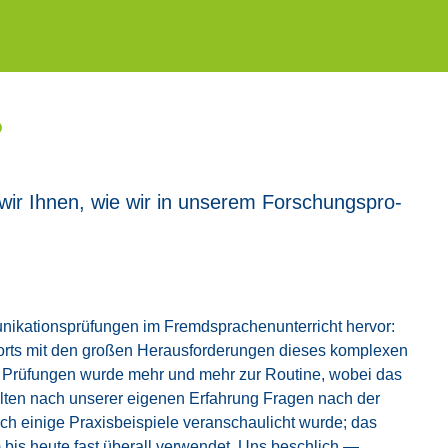
?
rn wir Ihnen, wie wir in unse­rem For­schungs­pro­
a­ti­ons­prü­fun­gen im Fremd­spra­chen­un­ter­richt her­vor:
rts mit den gro­ßen Her­aus­for­de­run­gen die­ses kom­ple­xen
­cher Prü­fun­gen wur­de mehr und mehr zur Rou­ti­ne, wobei das
iel­ten nach unse­rer eige­nen Erfah­rung Fra­gen nach der
ini­ge Pra­xis­bei­spie­le ver­an­schau­licht wur­de; das
) bis heu­te fast über­all ver­wen­det. Uns beschlich —