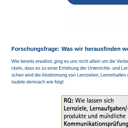
For­schungs­fra­ge: Was wir her­aus­fin­den wo
Wie bereits erwähnt, ging es uns nicht allein um die Ver­bes­se
ckeln, dass es zu einer Erhö­hung der Unter­richts- und Lern­qu
schen wird die Abstim­mung von Lern­zie­len, Lern­in­hal­ten un
lau­te­te dem­nach wie folgt: