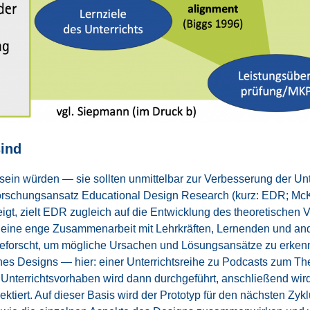
sind
 wür­den — sie soll­ten unmit­tel­bar zur Ver­bes­se­rung der Unter­r
r­schungs­an­satz Edu­ca­tio­nal Design Rese­arch (kurz: EDR; Mc
igt, zielt EDR zugleich auf die Ent­wick­lung des theo­re­ti­schen
t eine enge Zusam­men­ar­beit mit Lehr­kräf­ten, Ler­nen­den und an
eforscht, um mög­li­che Ursa­chen und Lösungs­an­sät­ze zu erken­n
p eines Designs — hier: einer Unter­richts­rei­he zu Pod­casts zum
ses Unter­richts­vor­ha­ben wird dann durch­ge­führt, anschlie­ßend w
flek­tiert. Auf die­ser Basis wird der Pro­to­typ für den nächs­ten Zyk