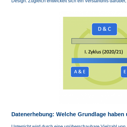
Design. Zugleich ent­wi­ckelt sich ein Ver­ständ­nis dar­übe
Daten­er­he­bung: Wel­che Grund­la­ge haben u
Unter­richt wird durch eine unüber­schau­ba­re Viel­zahl von E