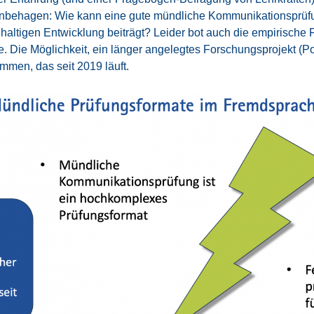
­ha­gen: Wie kann eine gute münd­li­che Kom­mu­ni­ka­ti­ons­prü­fu
­hal­ti­gen Ent­wick­lung bei­trägt? Lei­der bot auch die empi­ri­sc
. Die Mög­lich­keit, ein län­ger ange­leg­tes For­schungs­pro­jekt (
am­men, das seit 2019 läuft.