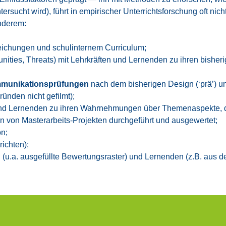
unter­sucht wird), führt in empi­ri­scher Unter­richts­for­schung oft ni
nde­rem:
­chun­gen und schul­in­ter­nem Cur­ri­cu­lum;
i­ties, Thre­ats) mit Lehr­kräf­ten und Ler­nen­den zu ihren bis­he­ri
mu­ni­ka­ti­ons­prü­fun­gen
nach dem bis­he­ri­gen Design (‘prä’) und 
Grün­den nicht gefilmt);
 und Ler­nen­den zu ihren Wahr­neh­mun­gen über The­men­aspek­te, 
von Mas­ter­ar­beits-Pro­jek­ten durch­ge­führt und aus­ge­wer­tet;
on;
ich­ten);
 (u.a. aus­ge­füll­te Bewer­tungs­ras­ter) und Ler­nen­den (z.B. aus der