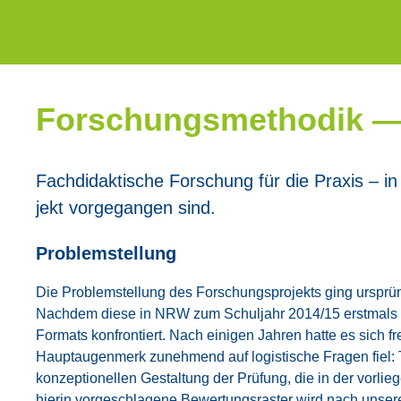
For­schungs­me­tho­dik 
Fach­di­dak­ti­sche For­schung für die Pra­xis – i
jekt vor­ge­gan­gen sind.
Pro­blem­stel­lung
Die Pro­blem­stel­lung des For­schungs­pro­jekts ging ursprüng
Nach­dem die­se in NRW zum Schul­jahr 2014/15 erst­mals ver­p
For­mats kon­fron­tiert. Nach eini­gen Jah­ren hat­te es sich f
Haupt­au­gen­merk zuneh­mend auf logis­ti­sche Fra­gen fiel: 
kon­zep­tio­nel­len Gestal­tung der Prü­fung, die in der vor­
hier­in vor­ge­schla­ge­ne Bewer­tungs­ras­ter wird nach unse­