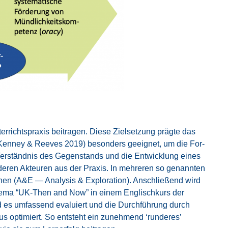
ichts­pra­xis bei­tra­gen. Die­se Ziel­set­zung präg­te das
Ken­ney & Ree­ves 2019) beson­ders geeig­net, um die For­
 Ver­ständ­nis des Gegen­stands und die Ent­wick­lung eines
de­ren Akteu­ren aus der Pra­xis. In meh­re­ren so genann­ten
en (A&E — Ana­ly­sis & Explo­ra­ti­on). Anschlie­ßend wird
 The­ma “UK-Then and Now” in einem Eng­lisch­kurs der
ird es umfas­send eva­lu­iert und die Durch­füh­rung durch
lus opti­miert. So ent­steht ein zuneh­mend ‘run­de­res’