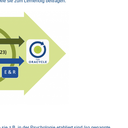
ie sie zum Lern­erfolg bei­tra­gen.
sie z.B. in der Psy­cho­lo­gie eta­bliert sind (so genann­te