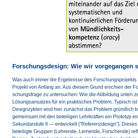
For­schungs­de­sign: Wie wir vor­ge­gan­gen 
Was auch immer die Ergeb­nis­se des For­schungs­pro­jekts sein
Pro­jekt von Anfang an. Aus die­sem Grund erschien der Fo
schungs­fra­ge zu unter­su­chen: Wie die Abbil­dung unten ze
Lösungs­an­sat­zes für ein prak­ti­sches Pro­blem. Typisch is
Design­zy­klen wird hier zunächst das Pro­blem gründ­lich b
gemein­sam mit den betei­li­gen Lehr­kräf­ten ein Pro­to­ty
Sekun­dar­stu­fe II — ent­wi­ckelt (“Refe­renz­de­sign”). Die­
betei­lig­te Grup­pen (Leh­ren­de, Ler­nen­de, For­schen­de) re