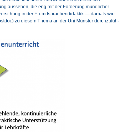
ng aus­se­hen, die eng mit der För­de­rung münd­li­cher
he For­schung in der Fremd­spra­chen­di­dak­tik — damals wie
Post­doc) zu die­sem The­ma an der Uni Müns­ter durch­zu­füh­