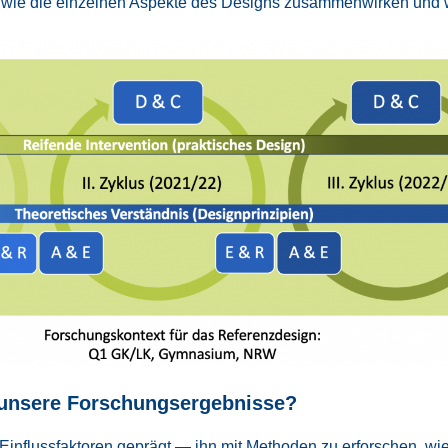
r, wie die ein­zel­nen Aspek­te des Designs zusam­men­wir­ken und w
nse­re For­schungs­er­geb­nis­se?
in­fluss­fak­to­ren geprägt — ihn mit Metho­den zu erfor­schen, wie 