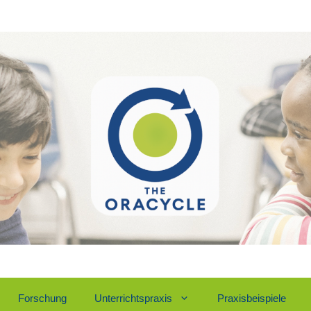
For­schung
Unter­richts­pra­xis
Pra­xis­bei­spie­le