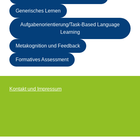
Gene­ri­sches Ler­nen
Auf­ga­ben­ori­en­tie­run­g/­Task-Based Lan­guage
Lear­ning
Meta­ko­gni­ti­on und Feed­back
For­ma­ti­ves Assess­ment
Kon­takt und Impres­sum