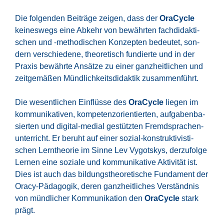
Die fol­gen­den Bei­trä­ge zei­gen, dass der
Ora­Cy­cle
kei­nes­wegs eine Abkehr von bewähr­ten fach­di­dak­ti­
schen und ‑metho­di­schen Kon­zep­ten bedeu­tet, son­
dern ver­schie­de­ne, theo­re­tisch fun­dier­te und in der
Pra­xis bewähr­te Ansät­ze zu einer ganz­heit­li­chen und
zeit­ge­mä­ßen Münd­lich­keits­di­dak­tik zusam­men­führt.
Die wesent­li­chen Ein­flüs­se des
Ora­Cy­cle
lie­gen im
kom­mu­ni­ka­ti­ven, kom­pe­tenz­ori­en­tier­ten, auf­ga­ben­ba­
sier­ten und digi­tal-medi­al gestütz­ten Fremd­spra­chen­
un­ter­richt. Er beruht auf einer sozi­al-kon­struk­ti­vis­ti­
schen Lern­theo­rie im Sin­ne Lev Vygots­kys, der­zu­fol­ge
Ler­nen eine sozia­le und kom­mu­ni­ka­ti­ve Akti­vi­tät ist.
Dies ist auch das bil­dungs­theo­re­ti­sche Fun­da­ment der
Ora­cy-Päd­ago­gik, deren ganz­heit­li­ches Ver­ständ­nis
von münd­li­cher Kom­mu­ni­ka­ti­on den
Ora­Cy­cle
stark
prägt.