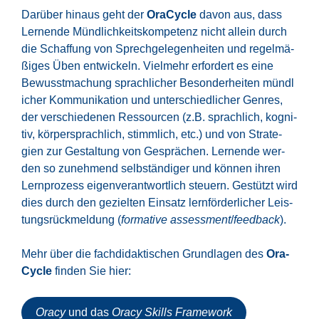
Dar­über hin­aus geht der
Ora­Cy­cle
davon aus, dass
Ler­nen­de Münd­lich­keits­kom­pe­tenz nicht allein durch
die Schaf­fung von Sprech­ge­le­gen­hei­ten und regel­mä­
ßi­ges Üben ent­wi­ckeln. Viel­mehr erfor­dert es eine
Bewusst­ma­chung sprach­li­cher Beson­der­hei­ten münd­l
i­cher Kom­mu­ni­ka­ti­on und unter­schied­li­cher Gen­res,
der ver­schie­de­nen Res­sour­cen (z.B. sprach­lich, kogni­
tiv, kör­per­sprach­lich, stimm­lich, etc.) und von Stra­te­
gien zur Gestal­tung von Gesprä­chen. Ler­nen­de wer­
den so zuneh­mend selb­stän­di­ger und kön­nen ihren
Lern­pro­zess eigen­ver­ant­wort­lich steu­ern. Gestützt wird
dies durch den geziel­ten Ein­satz lern­för­der­li­cher Leis­
tungs­rück­mel­dung (
for­ma­ti­ve assess­ment
/
feed­back
).
Mehr über die fach­di­dak­ti­schen Grund­la­gen des
Ora­
Cy­cle
fin­den Sie hier:
Ora­cy
und das
Ora­cy Skills Frame­work