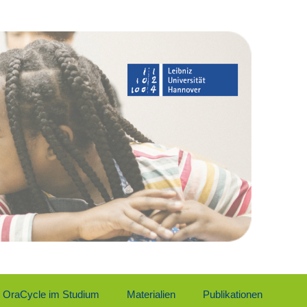
Ora­Cy­cle im Stu­di­um
Mate­ria­li­en
Publi­ka­tio­nen