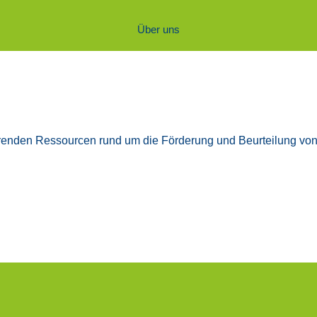
Über uns
h­ren­den Res­sour­cen rund um die För­de­rung und Beur­tei­lung von 