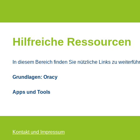
Hilf­rei­che Res­sour­cen
In die­sem Bereich fin­den Sie nütz­li­che Links zu wei­ter­fü
Grund­la­gen: Ora­cy
Apps
und Tools
Kon­takt und Impres­sum