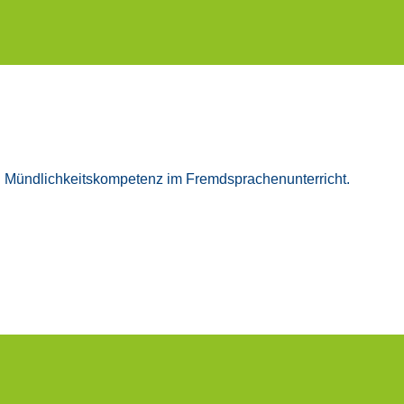
Münd­lich­keits­kom­pe­tenz im Fremd­spra­chen­un­ter­richt.