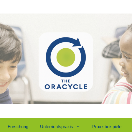
For­schung
Unter­richts­pra­xis
Pra­xis­bei­spie­le