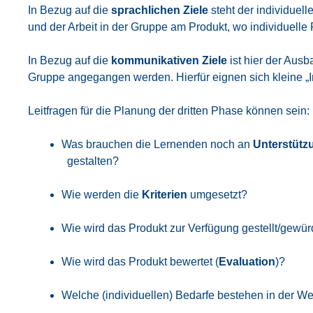
In Bezug auf die
sprach­li­chen Zie­le
steht der indi­vi­du­e
und der Arbeit in der Grup­pe am Pro­dukt, wo indi­vi­du­el­le 
In Bezug auf die
kom­mu­ni­ka­ti­ven Zie­le
ist hier der Aus­ba
Grup­pe ange­gan­gen wer­den. Hier­für eig­nen sich klei­ne 
Leit­fra­gen für die Pla­nung der drit­ten Pha­se kön­nen sein:
Was brau­chen die Ler­nen­den noch an
Unter­stüt­
gestal­ten?
Wie wer­den die
Kri­te­ri­en
umge­setzt?
Wie wird das Pro­dukt zur Ver­fü­gung gestellt/gewür
Wie wird das Pro­dukt bewer­tet (
Eva­lua­ti­on
)?
Wel­che (indi­vi­du­el­len) Bedar­fe bestehen in der Wei­