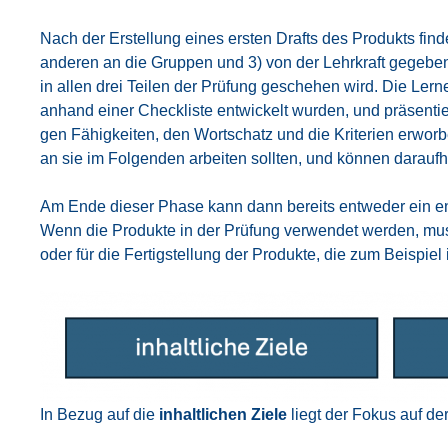
Nach der Erstel­lung eines ers­ten Drafts des Pro­dukts fin­d
ande­ren an die Grup­pen und 3) von der Lehr­kraft gege­ben 
in allen drei Tei­len der Prü­fung gesche­hen wird. Die Ler­n
anhand einer Check­lis­te ent­wi­ckelt wur­den, und prä­sen­ti
gen Fähig­kei­ten, den Wort­schatz und die Kri­te­ri­en erwor
an sie im Fol­gen­den arbei­ten soll­ten, und kön­nen dar­auf­h
Am Ende die­ser Pha­se kann dann bereits ent­we­der ein end­g
Wenn die Pro­duk­te in der Prü­fung ver­wen­det wer­den, muss d
oder für die Fer­tig­stel­lung der Pro­duk­te, die zum Bei­spi
In Bezug auf die
inhalt­li­chen Zie­le
liegt der Fokus auf der 