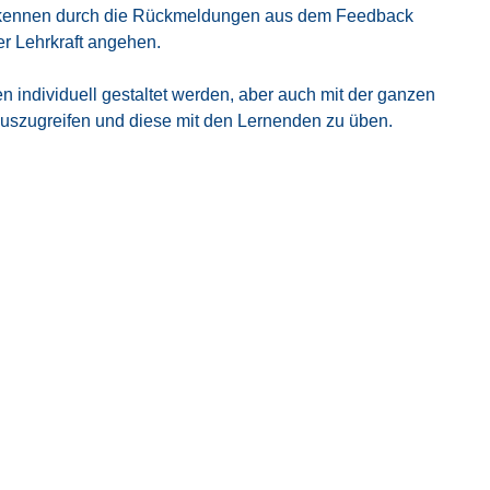
er erken­nen durch die Rück­mel­dun­gen aus dem Feed­back
er Lehr­kraft ange­hen.
n indi­vi­du­ell gestal­tet wer­den, aber auch mit der gan­zen
us­zu­grei­fen und die­se mit den Ler­nen­den zu üben.