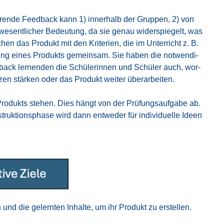
ie­ren­de Feed­back kann 1) inner­halb der Grup­pen, 2) von
 wesent­li­cher Bedeu­tung, da sie genau wider­spie­gelt, was
n das Pro­dukt mit den Kri­te­ri­en, die im Unter­richt z. B.
el­lung eines Pro­dukts gemein­sam. Sie haben die not­wen­di­
­back ler­nen­den die Schü­le­rin­nen und Schü­ler auch, wor­
zen stär­ken oder das Pro­dukt wei­ter über­ar­bei­ten.
Pro­dukts ste­hen. Dies hängt von der Prü­fungs­auf­ga­be ab.
uk­ti­ons­pha­se wird dann ent­we­der für indi­vi­du­el­le Ideen
und die gelern­ten Inhal­te, um ihr Pro­dukt zu erstel­len.