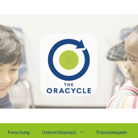
For­schung
Unter­richts­pra­xis
Pra­xis­bei­spie­le