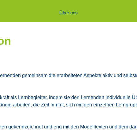
Über uns
­on
er­nen­den gemein­sam die erar­bei­te­ten Aspek­te aktiv und selbst­st
kraft als Lern­be­glei­ter, indem sie den Ler­nen­den indi­vi­du­el­le 
tän­dig arbei­ten, die Zeit nimmt, sich mit den ein­zel­nen Lern­g
fen gekenn­zeich­net und eng mit den Modell­tex­ten und dem dar­aus 