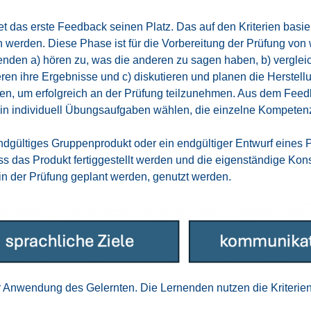
et das ers­te Feed­back sei­nen Platz. Das auf den Kri­te­ri­en bas
wer­den. Die­se Pha­se ist für die Vor­be­rei­tung der Prü­fung von
en­den a) hören zu, was die ande­ren zu sagen haben, b) ver­glei­che
e­ren ihre Ergeb­nis­se und c) dis­ku­tie­ren und pla­nen die Her­st
­ben, um erfolg­reich an der Prü­fung teil­zu­neh­men. Aus dem Feed
in indi­vi­du­ell Übungs­auf­ga­ben wäh­len, die ein­zel­ne Kom­pe­ten­
ül­ti­ges Grup­pen­pro­dukt oder ein end­gül­ti­ger Ent­wurf eines 
as Pro­dukt fer­tig­ge­stellt wer­den und die eigen­stän­di­ge Kon­str
el in der Prü­fung geplant wer­den, genutzt wer­den.
Anwen­dung des Gelern­ten. Die Ler­nen­den nut­zen die Kri­te­ri­en 