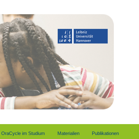
Ora­Cy­cle im Stu­di­um
Mate­ria­li­en
Publi­ka­tio­nen