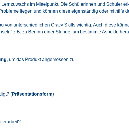
l­le Lern­zu­wachs im Mit­tel­punkt. Die Schü­le­rin­nen und Schü­l
Pro­ble­me lie­gen und kön­nen die­se eigen­stän­dig oder mit­hil­fe d
u von unter­schied­li­chen Ora­cy Skills wich­tig. Auch die­se kön­ne
„Inseln“ z.B. zu Beginn einer Stun­de, um bestimm­te Aspek­te her­a
zung
, um das Pro­dukt ange­mes­sen zu
digt? (
Prä­sen­ta­ti­ons­form
)
ter­ar­beit?