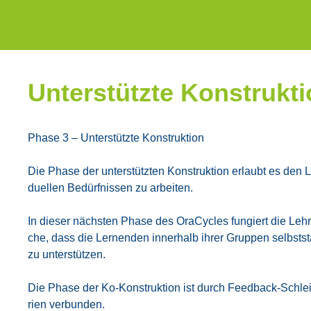
Unter­stütz­te Kon­struk­ti
Pha­se 3 – Unter­stütz­te Kon­struk­ti­on
Die Pha­se der unter­stütz­ten Kon­struk­ti­on erlaubt es den L
du­el­len Bedürf­nis­sen zu arbei­ten.
In die­ser nächs­ten Pha­se des Ora­Cy­cles fun­giert die Lehr­
che, dass die Ler­nen­den inner­halb ihrer Grup­pen selbst­s
zu unter­stüt­zen.
Die Pha­se der Ko-Kon­struk­ti­on ist durch Feed­back-Schlei­
ri­en ver­bun­den.