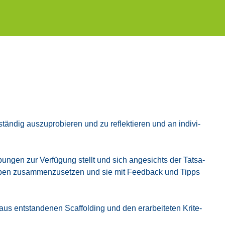
än­dig aus­zu­pro­bie­ren und zu reflek­tie­ren und an indi­vi­
Übun­gen zur Ver­fü­gung stellt und sich ange­sichts der Tat­sa­
rup­pen zusam­men­zu­set­zen und sie mit Feed­back und Tipps
ent­stan­de­nen Scaf­fol­ding und den erar­bei­te­ten Kri­te­