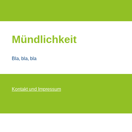
Münd­lich­keit
Bla, bla, bla
Kon­takt und Impres­sum