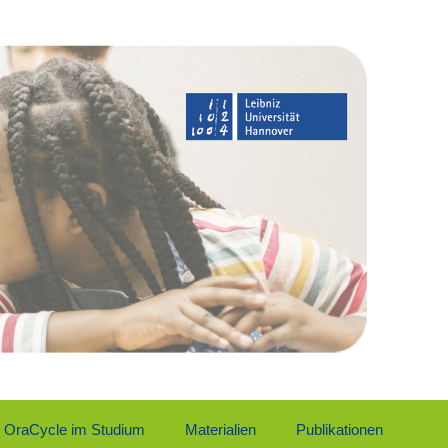
Ora­Cy­cle im Stu­di­um
Mate­ria­li­en
Publi­ka­tio­nen