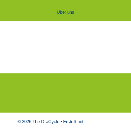
Über uns
© 2026 The OraCycle
• Erstellt mit
GeneratePress