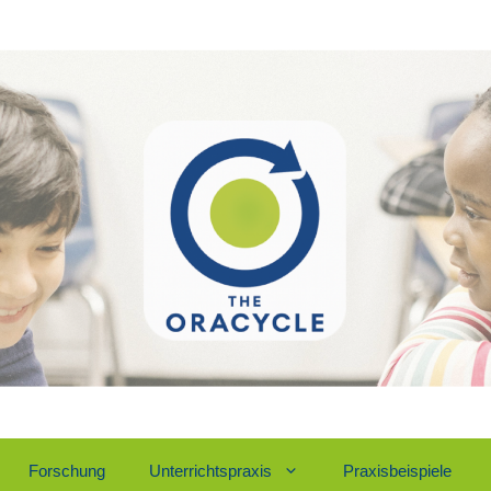
For­schung
Unter­richts­pra­xis
Pra­xis­bei­spie­le